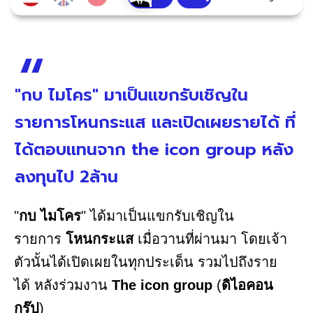
"กบ ไมโคร" มาเป็นแขกรับเชิญใน
รายการโหนกระแส และเปิดเผยรายได้ ที่
ได้ตอบแทนจาก the icon group หลัง
ลงทุนไป 2ล้าน
"
กบ ไมโคร
" ได้มาเป็นแขกรับเชิญใน
รายการ
โหนกระแส
เมื่อวานที่ผ่านมา โดยเจ้า
ตัวนั้นได้เปิดเผยในทุกประเด็น รวมไปถึงราย
ได้ หลังร่วมงาน
The icon group
(
ดิไอคอน
กรุ๊ป
)