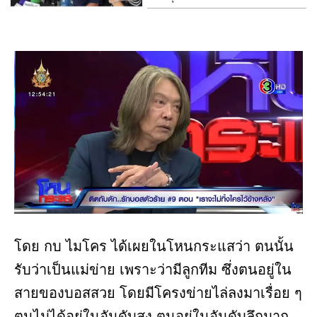
โดย กบ ไมโคร ได้เผยในโหนกระแสว่า ตนนั้น
รับว่าเป็นแม่ข่าย เพราะว่ามีลูกทีม ซึ่งตนอยู่ใน
สายของบอสสวย โดยมีโครงข่ายไล่ลงมาเรื่อย ๆ
ตนไม่ได้อยู่ในอันดับสูง ตนอยู่ในอันดับลึกมาก