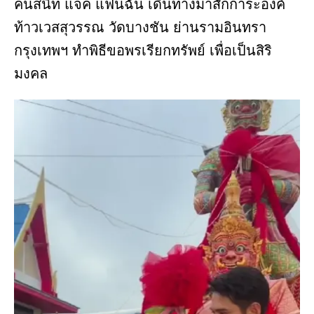
คนสนิท แจ็ค แฟนฉัน เดินทางมาสักการะองค์
ท้าวเวสสุวรรณ วัดบางชัน ย่านรามอินทรา
กรุงเทพฯ ทำพิธีขอพรเรียกทรัพย์ เพื่อเป็นสิริ
มงคล