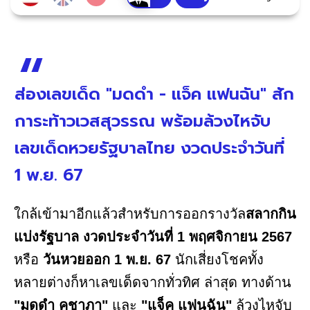
ส่องเลขเด็ด "มดดำ - แจ็ค แฟนฉัน" สัก
การะท้าวเวสสุวรรณ พร้อมล้วงไหจับ
เลขเด็ดหวยรัฐบาลไทย งวดประจำวันที่
1 พ.ย. 67
ใกล้เข้ามาอีกแล้วสำหรับการออกรางวัล
สลากกิน
แบ่งรัฐบาล งวดประจำวันที่ 1 พฤศจิกายน 2567
หรือ
วันหวยออก 1 พ.ย. 67
นักเสี่ยงโชคทั้ง
หลายต่างก็หาเลขเด็ดจากทั่วทิศ ล่าสุด ทางด้าน
"มดดำ คชาภา"
และ
"แจ็ค แฟนฉัน"
ล้วงไหจับ