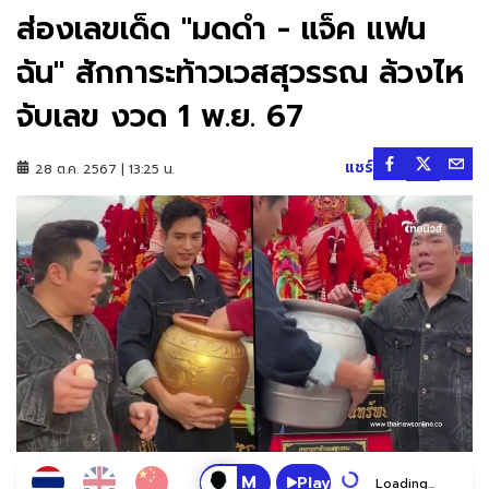
ส่องเลขเด็ด "มดดำ - แจ็ค แฟน
ฉัน" สักการะท้าวเวสสุวรรณ ล้วงไห
จับเลข งวด 1 พ.ย. 67
แชร์
28 ต.ค. 2567 | 13:25 น.
Play
Loading...