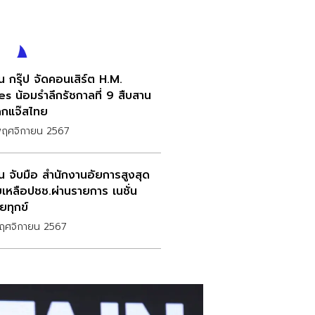
่น กรุ๊ป จัดคอนเสิร์ต H.M.
es น้อมรําลึกรัชกาลที่ 9 สืบสาน
กแจ๊สไทย
พฤศจิกายน 2567
่น จับมือ สำนักงานอัยการสูงสุด
ยเหลือปชช.ผ่านรายการ เนชั่น
ยทุกข์
พฤศจิกายน 2567