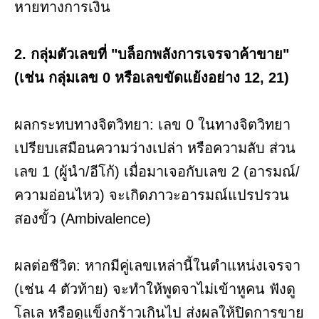
หายทางการเงิน
2. กลุ่มตัวเลขที่ "บล็อกพลังการเจรจาค้าขาย"
(เช่น กลุ่มเลข 0 หรือเลขขัดแย้งอย่าง 12, 21)
ผลกระทบทางจิตวิทยา: เลข 0 ในทางจิตวิทยา
เปรียบเสมือนความว่างเปล่า หรือความลับ ส่วน
เลข 1 (ผู้นำ/อีโก้) เมื่อมาเจอกับเลข 2 (อารมณ์/
ความอ่อนไหว) จะเกิดภาวะอารมณ์แปรปรวน
สองขั้ว (Ambivalence)
ผลต่อชีวิต: หากมีคู่เลขเหล่านี้ในตำแหน่งเจรจา
(เช่น 4 ตัวท้าย) จะทำให้พูดจาไม่เข้าหูคน ฟังดู
โลเล หรือดูแข็งกร้าวเกินไป ส่งผลให้ปิดการขาย