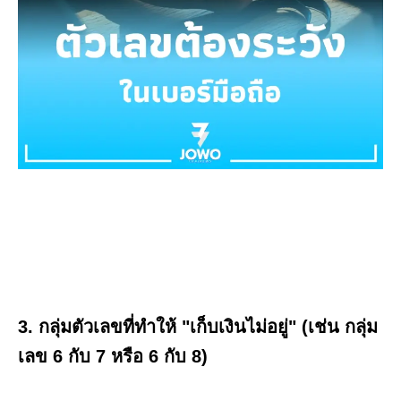
3. กลุ่มตัวเลขที่ทำให้ "เก็บเงินไม่อยู่" (เช่น กลุ่ม
เลข 6 กับ 7 หรือ 6 กับ 8)