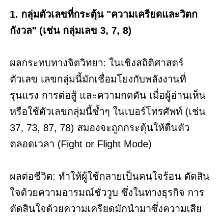
1. กลุ่มตัวเลขที่กระตุ้น "ความเครียดและวิตก
กังวล" (เช่น กลุ่มเลข 3, 7, 8)
ผลกระทบทางจิตวิทยา: ในเชิงสถิติศาสตร์
ตัวเลข เลขกลุ่มนี้มักเชื่อมโยงกับพลังงานที่
รุนแรง การต่อสู้ และความกดดัน เมื่อผู้อ่านเห็น
หรือใช้ตัวเลขกลุ่มนี้ซ้ำๆ ในเบอร์โทรศัพท์ (เช่น
37, 73, 87, 78) สมองจะถูกกระตุ้นให้ตื่นตัว
ตลอดเวลา (Fight or Flight Mode)
ผลต่อชีวิต: ทำให้ผู้ใช้กลายเป็นคนใจร้อน ตัดสิน
ใจด้วยความอารมณ์ชั่ววูบ ซึ่งในทางธุรกิจ การ
ตัดสินใจด้วยความเครียดมักนำมาซึ่งความเสีย