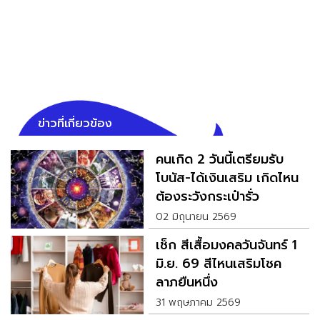
ข่าวที่เกี่ยวข้อง
คนเกิด 2 วันนี้เตรียมรับ
โบนัส-ได้เงินเสริม เกิดไหน
ต้องระวังกระเป๋ารั่ว
02 มิถุนายน 2569
เช็ก สีเสื้อมงคลวันจันทร์ 1
มิ.ย. 69 สีไหนเสริมโชค
ลาภยืนหนึ่ง
31 พฤษภาคม 2569