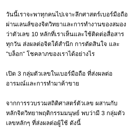
วันนี้เราจะพาทุกคนไปเจาะลึกศาสตร์เบอร์มือถือ
ผ่านเลนส์ของจิตวิทยาและการทำงานของสมอง
ว่าตัวเลข 10 หลักที่เราเห็นและใช้ติดต่อสื่อสาร
ทุกวัน ส่งผลต่อจิตใต้สำนึก การตัดสินใจ และ
"บล็อก" โชคลาภของเราได้อย่างไร
เปิด 3 กลุ่มตัวเลขในเบอร์มือถือ ที่ส่งผลต่อ
อารมณ์และการทำมาค้าขาย
จากการรวบรวมสถิติศาสตร์ตัวเลข ผสานกับ
หลักจิตวิทยาพฤติกรรมมนุษย์ พบว่ามี 3 กลุ่มตัว
เลขหลักๆ ที่ส่งผลต่อผู้ใช้ ดังนี้