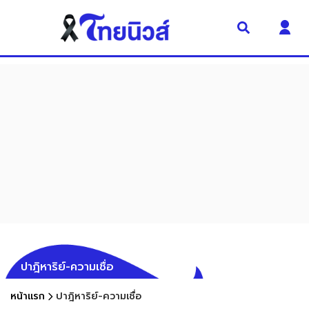
ปาฎิหาริย์-ความเชื่อ
หน้าแรก
ปาฎิหาริย์-ความเชื่อ