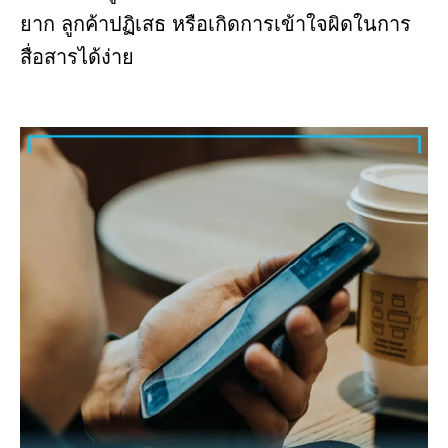
ยาก ลูกค้าปฏิเสธ หรือเกิดการเข้าใจผิดในการ
สื่อสารได้ง่าย