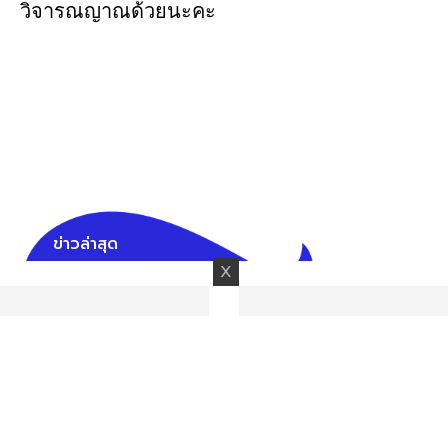
วิจารณญาณด้วยนะคะ
ข่าวล่าสุด