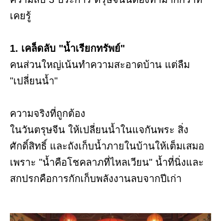
เคยรู้
1. เคล็ดลับ "น้ำเรียกทรัพย์"
คนส่วนใหญ่เน้นทำความสะอาดบ้าน แต่ลืม
"เปลี่ยนน้ำ"
ความจริงที่ถูกต้อง
ในวันตรุษจีน ให้เปลี่ยนน้ำในแจกันพระ สิ่ง
ศักดิ์สิทธิ์ และถังเก็บน้ำภายในบ้านให้เต็มเสมอ
เพราะ "น้ำคือโชคลาภที่ไหลเวียน" น้ำที่นิ่งและ
สกปรกคือการกักเก็บพลังงานลบจากปีเก่า