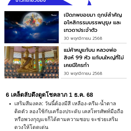
ข่าวที่เกี่ยวข้อง
เปิดภพขอขมา ฤกษ์สำคัญ
อโหสิกรรมบรรพบุรุษ และ
เทวดาประจำตัว
30 พฤศจิกายน 2568
แม่ค้าหมูแก้บน หลวงพ่อ
สิงห์ 99 หัว แก้บนใหญ่ที่ไม่
เคยมีใครทำ
30 พฤศจิกายน 2568
6 เคล็ดลับดึงดูดโชคลาภ 1 ธ.ค. 68
เสริมสีมงคล: วันนี้ต้องมีสี เหลือง-ครีม-น้ำตาล
ติดตัว ลองใช้กับเครื่องประดับ เคสโทรศัพท์มือถือ
หรือพวงกุญแจก็ได้ตามความชอบ จะช่วยเสริม
ดวงให้โดดเด่น