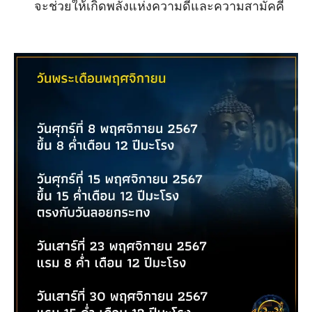
จะช่วยให้เกิดพลังแห่งความดีและความสามัคคี