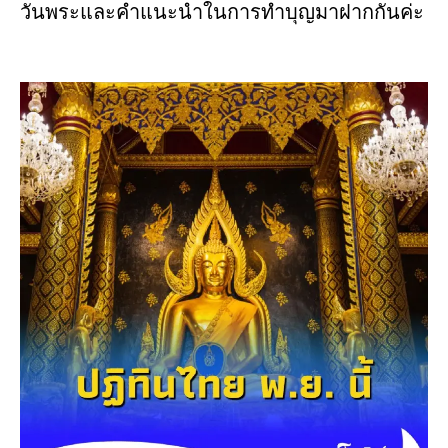
วันพระและคำแนะนำในการทำบุญมาฝากกันค่ะ