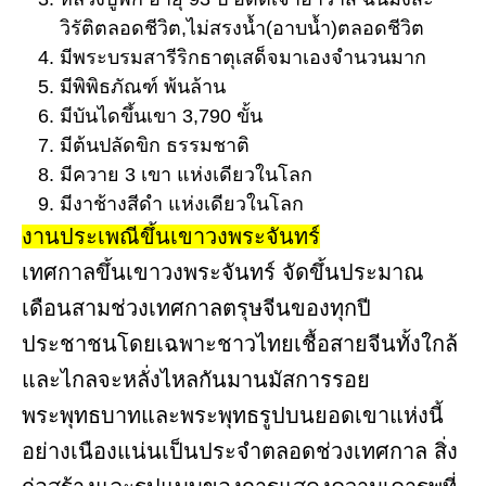
วิรัติตลอดชีวิต,ไม่สรงน้ำ(อาบน้ำ)ตลอดชีวิต
มีพระบรมสารีริกธาตุเสด็จมาเองจำนวนมาก
มีพิพิธภัณฑ์ พ้นล้าน
มีบันไดขึ้นเขา 3,790 ขั้น
มีต้นปลัดขิก ธรรมชาติ
มีควาย 3 เขา แห่งเดียวในโลก
มีงาช้างสีดำ แห่งเดียวในโลก
งานประเพณีขึ้นเขาวงพระจันทร์
เทศกาลขึ้นเขาวงพระจันทร์ จัดขึ้นประมาณ
เดือนสามช่วงเทศกาลตรุษจีนของทุกปี
ประชาชนโดยเฉพาะชาวไทยเชื้อสายจีนทั้งใกล้
และไกลจะหลั่งไหลกันมานมัสการรอย
พระพุทธบาทและพระพุทธรูปบนยอดเขาแห่งนี้
อย่างเนืองแน่นเป็นประจำตลอดช่วงเทศกาล สิ่ง